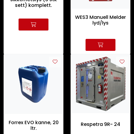
sett) komplett.
WES3 Manuell Melder
lyd/lys
Forrex EVO kanne, 20
Respetra 9R- 24
ltr.