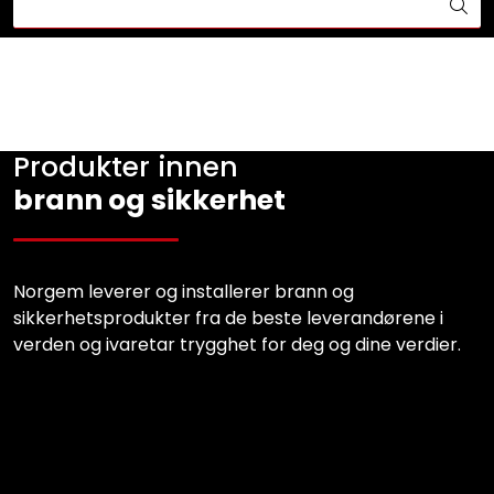
Skip to main content
Din ekspert på brann og sikkerhetsløsninger!
Brannslukkesystem
Brannvarsling
Produkter innen
brann og sikkerhet
Lysprodukter
Redningskammere
Norgem leverer og installerer brann og
sikkerhetsprodukter fra de beste leverandørene i
Maskinsikring
verden og ivaretar trygghet for deg og dine verdier.
Bærekraft
x
Nyheter
x