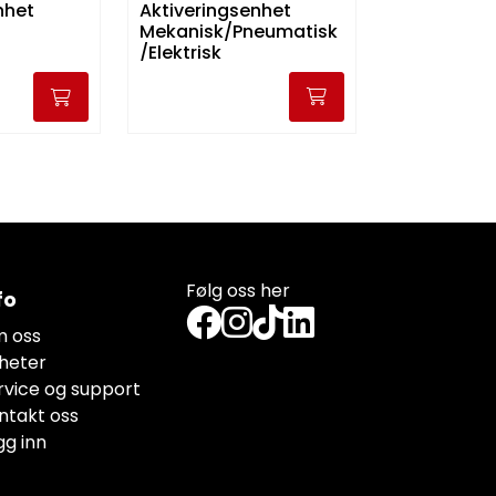
Aktiveringsenhet
nhet
Mekanisk/Pneumatisk
/Elektrisk
Følg oss her
fo
 oss
heter
rvice og support
ntakt oss
gg inn