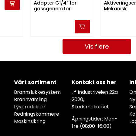
Adapter G1/4" for
Aktiveringse
gassgenerator
Mekanisk
Vis flere
Vårt sortiment
Kontakt oss her
In
Brannslukkesystem
📍 Industriveien 22a
Om
Brannvarsling
2020,
Ny
Lysprodukter
Skedsmokorset
Se
Redningskammere
Ko
Åpningstider: Man-
Maskinsikring
Lo
fre (08:00-16:00)