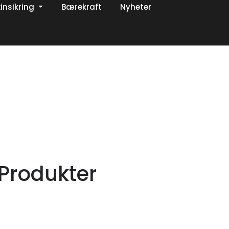
insikring
Bærekraft
Nyheter
0
Om oss
Favoritter
Logg inn
Produkter