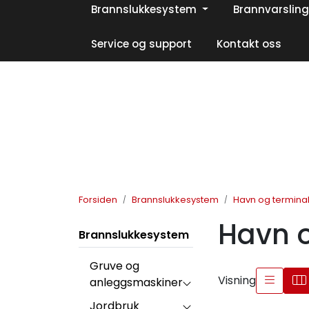
Skip to main content
Brannslukkesystem
Brannvarsling
|
|
|
Facebook
Instagram
LinkedIn
Service og support
Kontakt oss
Forsiden
Brannslukkesystem
Havn og termina
Havn o
Brannslukkesystem
Gruve og
Visning
anleggsmaskiner
Jordbruk