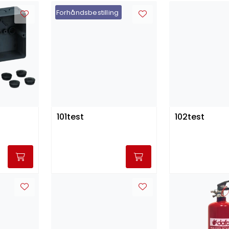
Forhåndsbestilling
101test
102test