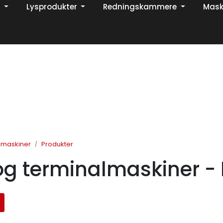
Lysprodukter
Redningskammere
Mask
Din ekspert på brann og sikkerhetsløsninger!
TikTok
lmaskiner
Produkter
g terminalmaskiner - 