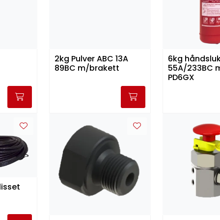
2kg Pulver ABC 13A
6kg håndslu
89BC m/brakett
55A/233BC m
PD6GX
lisset