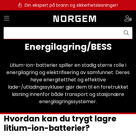
Skip to main content
Din ekspert på brann og sikkerhetsløsninger!
Toggle navigation
Togg
Brannslukkesystem
Brannvarsling
Energilagring/BESS
Lysprodukter
Litium-ion-batterier spiller en stadig større rolle i
energilagring og elektrifisering av samfunnet. Deres
Redningskammere
høye energitetthet og effektive
lade-/utladingssykluser gjør dem til en foretrukket
Maskinsikring
løsning innenfor både transport og stasjonære
energilagringssystemer.
Bærekraft
Hvordan kan du trygt lagre
Nyheter
litium-ion-batterier?