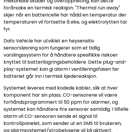
mekaniske skader og overoppheting, kan dette
forårsake en termisk reaksjon. "Thermal run away"
skjer når en battericelle har nådd en temperatur der
temperaturen vil fortsette å øke, og elektrolytten tar
fyr.
Dafo Vehicle har utviklet en høysensitiv
sensorsløsning som fungerer som et tidlig
varslingssystem for å håndtere spesifikke risikoer
knyttet til batterilagringsbeholdere. Dette plug-and-
play-systemet kan gi alarm i ventileringsfasen før
batteriet går inn i termisk kjedereaksjon.
Systemet leveres med kodede kabler, slik at hver
komponent har sin plass. CO-sensorene vil være
forhåndsprogrammert til 50 ppm for alarmer, og
systemet kan håndtere fire sensorer samtidig. I tilfelle
alarm vil CO-sensoren sende et signal til
kontrollpanelet, som sender ut en SMS til brukeren,
og alarmsystemet/strobelysene vil bli aktivert.