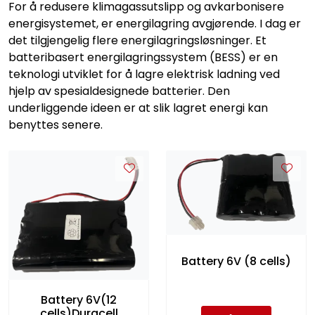
For å redusere klimagassutslipp og avkarbonisere
Service og support
energisystemet, er energilagring avgjørende. I dag er
det tilgjengelig flere energilagringsløsninger. Et
Kontakt oss
batteribasert energilagringssystem (BESS) er en
teknologi utviklet for å lagre elektrisk ladning ved
hjelp av spesialdesignede batterier. Den
underliggende ideen er at slik lagret energi kan
benyttes senere.
Battery 6V (8 cells)
Battery 6V(12
cells)Duracell