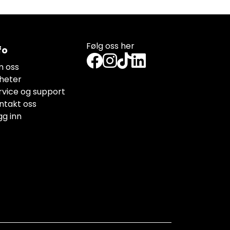
Følg oss her
fo
 oss
heter
rvice og support
ntakt oss
gg inn