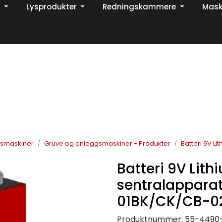
Lysprodukter
Redningskammere
Mask
Din ekspert på brann og sikkerhetsløsninger!
TikTok
gsmaskiner
Gruve og anleggsmaskiner - Produkter
Batteri 9V L
Batteri 9V Lith
sentralappara
01BK/CK/CB-0
Produktnummer:
55-4490