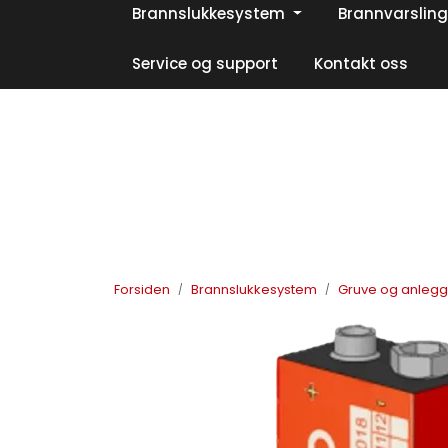
Skip to main content
Brannslukkesystem
Brannvarsling
|
|
|
Facebook
Instagram
LinkedIn
Service og support
Kontakt oss
Forsiden
Brannslukkesystem
Gruve og anleg