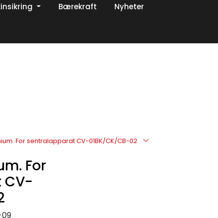
insikring
Bærekraft
Nyheter
0
Om oss
Favoritter
Logg inn
ithium. For sentralapparat CV-01BK/CK/CB-02
ium. For
t CV-
2
-09