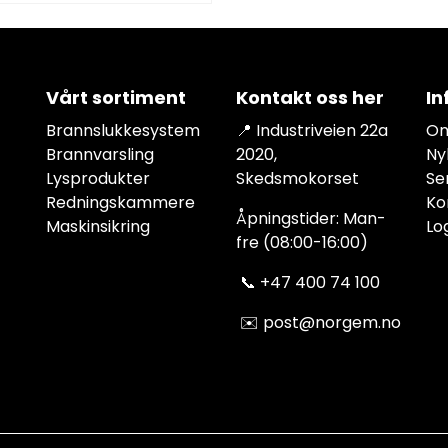
Vårt sortiment
Kontakt oss her
In
Brannslukkesystem
📍 Industriveien 22a
Om
Brannvarsling
2020,
Ny
Lysprodukter
Skedsmokorset
Se
Redningskammere
Ko
Åpningstider: Man-
Maskinsikring
Lo
fre (08:00-16:00)
📞
+47 400 74 100
✉️
post@norgem.no