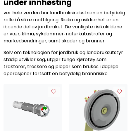
under innhøsting
Service og support
ver hele verden har landbruksindustrien en betydelig
rolle i å sikre mattilgang. Risiko og usikkerhet er en
Kontakt oss
iboende del av jordbruket. De vanligste risikokildene
er vær, klima, sykdommer, naturkatastrofer og
markedsendringer, samt skader og branner.
Selv om teknologien for jordbruk og landbruksutstyr
stadig utvikler seg, utgjør tunge kjøretøy som
traktorer, treskere og ploger som brukes i daglige
operasjoner fortsatt en betydelig brannrisiko.