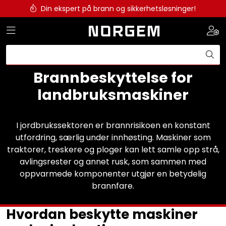
Skip to main content
Din ekspert på brann og sikkerhetsløsninger!
Toggle navigation
Togg
Brannslukkesystem
Brannvarsling
Brannbeskyttelse for
landbruksmaskiner
Lysprodukter
Redningskammere
I jordbrukssektoren er brannrisikoen en konstant
utfordring, særlig under innhøsting. Maskiner som
traktorer, treskere og ploger kan lett samle opp strå,
Maskinsikring
avlingsrester og annet rusk, som sammen med
oppvarmede komponenter utgjør en betydelig
Bærekraft
brannfare.
Nyheter
Hvordan beskytte maskiner