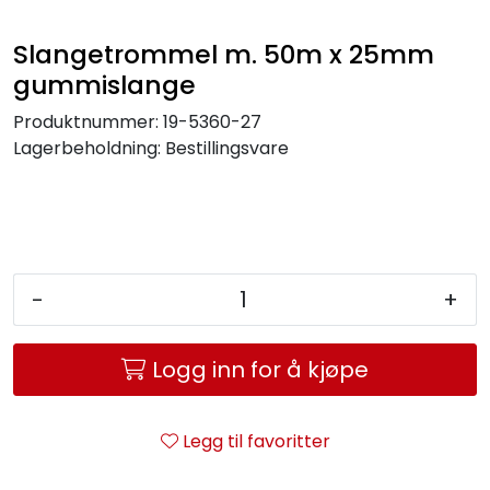
Service og support
Slangetrommel m. 50m x 25mm
gummislange
Kontakt oss
Produktnummer:
19-5360-27
Lagerbeholdning:
Bestillingsvare
-
+
Logg inn for å kjøpe
Legg til favoritter