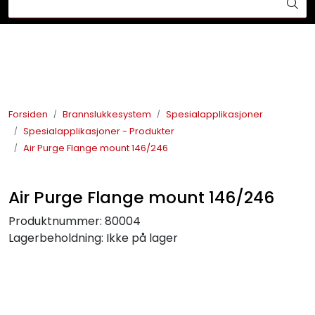
Skip to main content
Din ekspert på brann og sikkerhetsløsninger!
Brannslukkesystem
Brannvarsling
Forsiden
Brannslukkesystem
Spesialapplikasjoner
Spesialapplikasjoner - Produkter
Lysprodukter
Air Purge Flange mount 146/246
Redningskammere
Air Purge Flange mount 146/246
Maskinsikring
Produktnummer:
80004
Lagerbeholdning:
Ikke på lager
Bærekraft
Nyheter