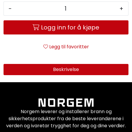
Service og support
-
+
Kontakt oss
Logg inn for å kjøpe
Legg til favoritter
Beskrivelse
Norgem leverer og installerer brann og
sikkerhetsprodukter fra de beste leverandørene i
verden og ivaretar trygghet for deg og dine verdier.