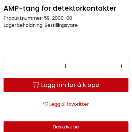
Service og support
AMP-tang for detektorkontakter
Produktnummer:
59-2000-00
Kontakt oss
Lagerbeholdning:
Bestillingsvare
-
+
Logg inn for å kjøpe
Legg til favoritter
Beskrivelse