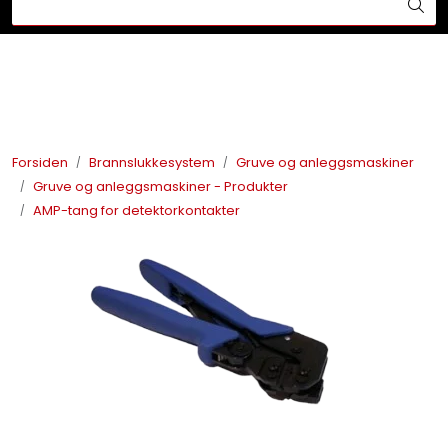
Skip to main content
Din ekspert på brann og sikkerhetsløsninger!
Brannslukkesystem
Brannvarsling
Forsiden
Brannslukkesystem
Gruve og anleggsmaskiner
Gruve og anleggsmaskiner - Produkter
Lysprodukter
AMP-tang for detektorkontakter
Redningskammere
Maskinsikring
Bærekraft
Nyheter