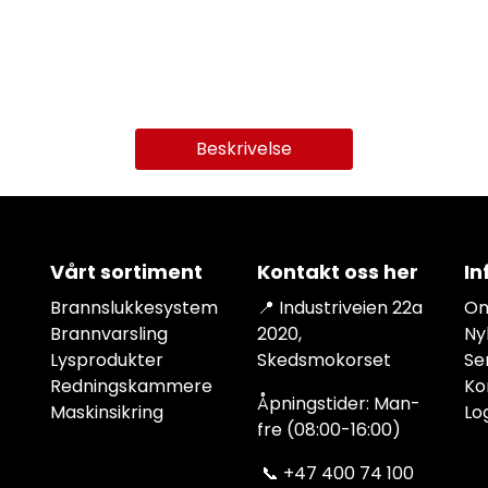
Beskrivelse
Vårt sortiment
Kontakt oss her
In
Brannslukkesystem
📍 Industriveien 22a
Om
Brannvarsling
2020,
Ny
Lysprodukter
Skedsmokorset
Se
Redningskammere
Ko
Åpningstider: Man-
Maskinsikring
Lo
fre (08:00-16:00)
📞
+47 400 74 100