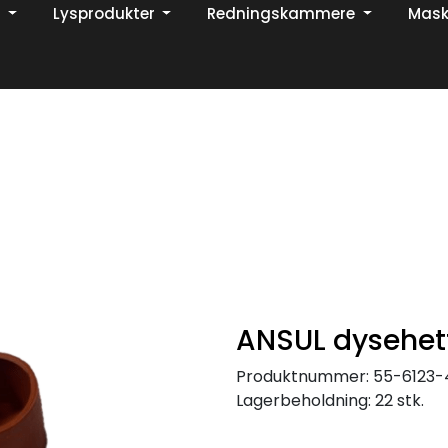
Lysprodukter
Redningskammere
Mask
Din ekspert på brann og sikkerhetsløsninger!
TikTok
ANSUL dysehet
Produktnummer:
55-6123-
Lagerbeholdning:
22 stk.