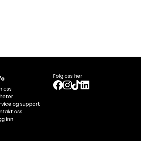
Følg oss her
fo
 oss
heter
rvice og support
ntakt oss
gg inn