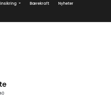
insikring
Bærekraft
Nyheter
0
Om oss
Favoritter
Logg inn
te
40