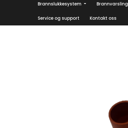
Skip to main content
Brannslukkesystem
Brannvarsling
|
|
|
Facebook
Instagram
LinkedIn
Service og support
Kontakt oss