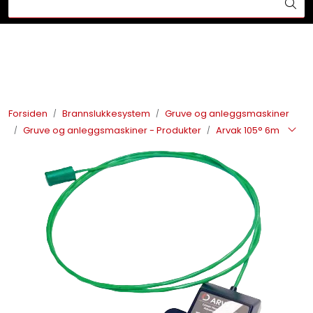
Skip to main content
Din ekspert på brann og sikkerhetsløsninger!
Brannslukkesystem
Brannvarsling
Forsiden
Brannslukkesystem
Gruve og anleggsmaskiner
Gruve og anleggsmaskiner - Produkter
Arvak 105° 6m
Lysprodukter
Redningskammere
Maskinsikring
Bærekraft
Nyheter