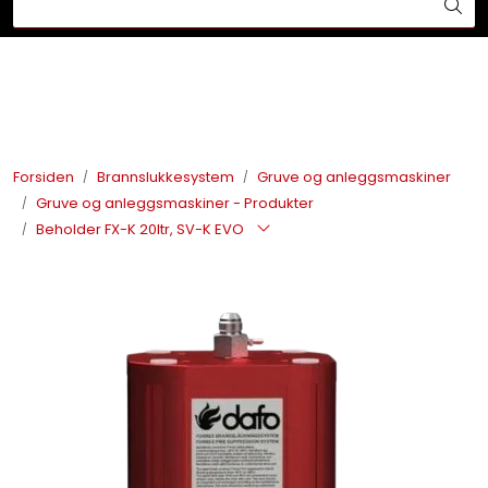
Skip to main content
Din ekspert på brann og sikkerhetsløsninger!
Brannslukkesystem
Brannvarsling
Forsiden
Brannslukkesystem
Gruve og anleggsmaskiner
Gruve og anleggsmaskiner - Produkter
Lysprodukter
Beholder FX-K 20ltr, SV-K EVO
Redningskammere
Maskinsikring
Bærekraft
Nyheter