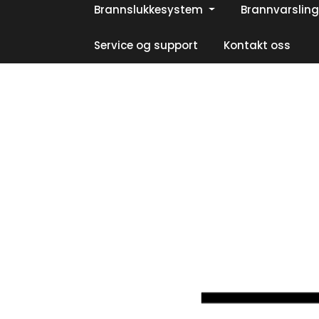
Skip to main content
Brannslukkesystem
Brannvarsling
|
|
|
Facebook
Instagram
LinkedIn
Service og support
Kontakt oss