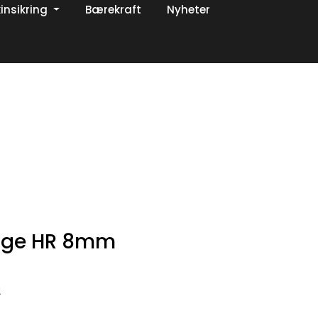
insikring
Bærekraft
Nyheter
0
Om oss
Favoritter
Logg inn
nge HR 8mm
2