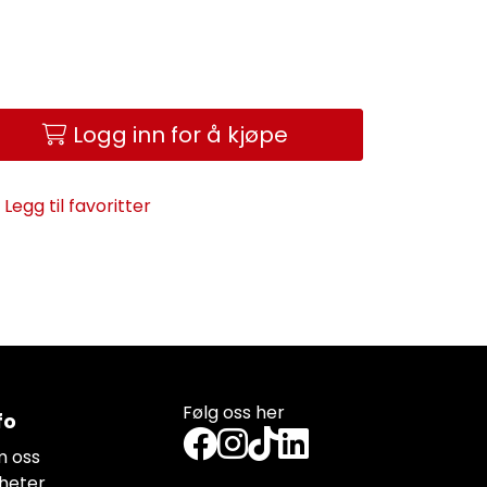
Logg inn for å kjøpe
Legg til favoritter
Følg oss her
fo
 oss
heter