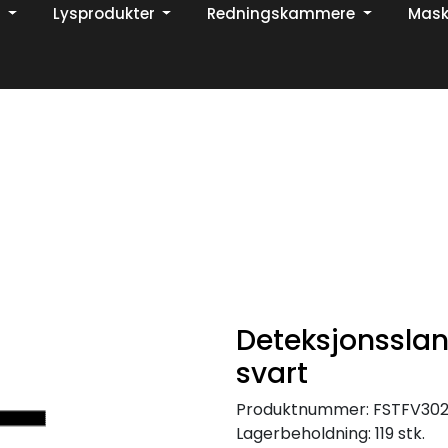
Lysprodukter
Redningskammere
Mask
Din ekspert på brann og sikkerhetsløsninger!
TikTok
Deteksjonssla
svart
Produktnummer:
FSTFV30
Lagerbeholdning:
119 stk.