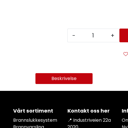
-
+
Beskrivelse
Vårt sortiment
Kontakt oss her
In
Brannslukkesystem
📍 Industriveien 22a
Om
Brannvarsling
2020,
Ny