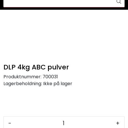
Skip to main content
Din ekspert på brann og sikkerhetsløsninger!
Brannslukkesystem
Brannvarsling
Lysprodukter
DLP 4kg ABC pulver
Redningskammere
Produktnummer:
700031
Lagerbeholdning:
Ikke på lager
Maskinsikring
Bærekraft
Nyheter
-
+