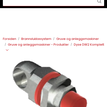
Skip to main content
Din ekspert på brann og sikkerhetsløsninger!
Brannslukkesystem
Brannvarsling
Forsiden
Brannslukkesystem
Gruve og anleggsmaskiner
Gruve og anleggsmaskiner - Produkter
Dyse DW2 Komplett
Lysprodukter
Redningskammere
Maskinsikring
Bærekraft
Nyheter