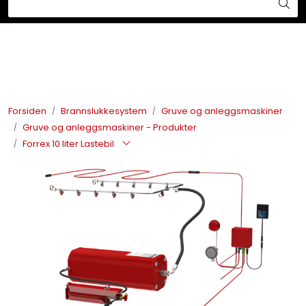
Skip to main content
Din ekspert på brann og sikkerhetsløsninger!
Brannslukkesystem
Brannvarsling
Forsiden
Brannslukkesystem
Gruve og anleggsmaskiner
Gruve og anleggsmaskiner - Produkter
Lysprodukter
Forrex 10 liter Lastebil
Redningskammere
Maskinsikring
Bærekraft
Nyheter