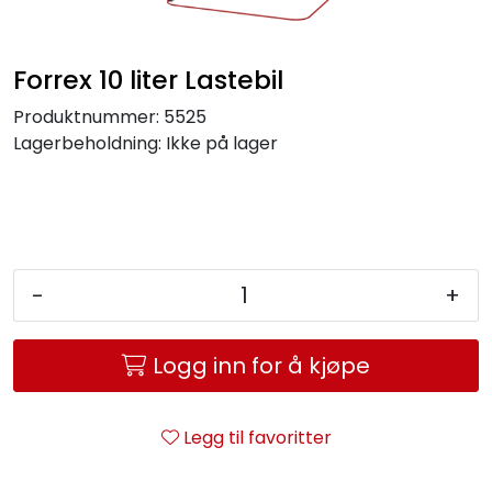
Service og support
Forrex 10 liter Lastebil
Kontakt oss
Produktnummer:
5525
Lagerbeholdning:
Ikke på lager
-
+
Logg inn for å kjøpe
Legg til favoritter