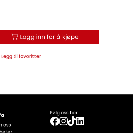
Logg inn for å kjøpe
Legg til favoritter
Følg oss her
fo
 oss
heter