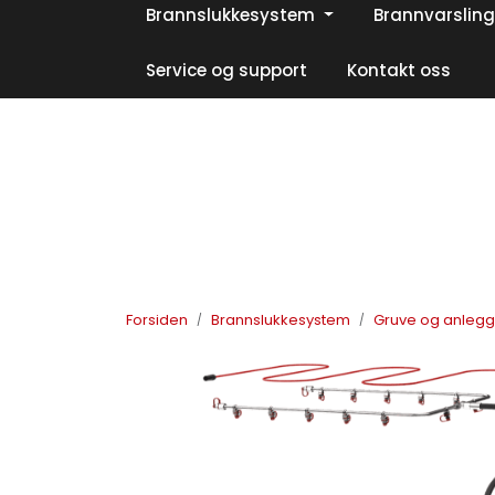
Skip to main content
Brannslukkesystem
Brannvarsling
|
|
|
Facebook
Instagram
LinkedIn
Service og support
Kontakt oss
Forsiden
Brannslukkesystem
Gruve og anleg