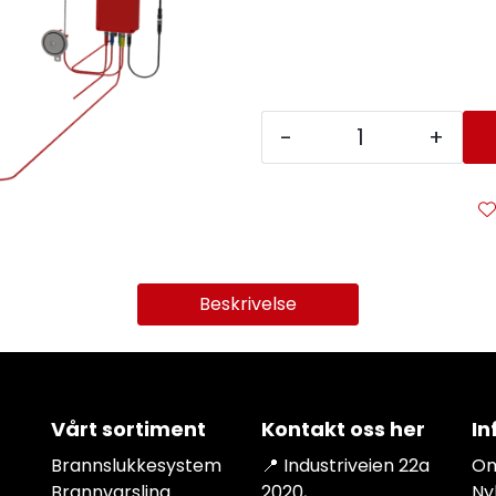
-
+
Beskrivelse
Vårt sortiment
Kontakt oss her
In
Brannslukkesystem
📍 Industriveien 22a
Om
Brannvarsling
2020,
Ny