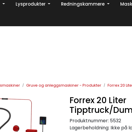
Lysprodukter
Redningskammere
Mask
Din ekspert på brann og sikkerhetsløsninger!
TikTok
gsmaskiner
Gruve og anleggsmaskiner - Produkter
Forrex 20 Li
Forrex 20 Liter
Tipptruck/Du
Produktnummer:
5532
Lagerbeholdning:
Ikke på l