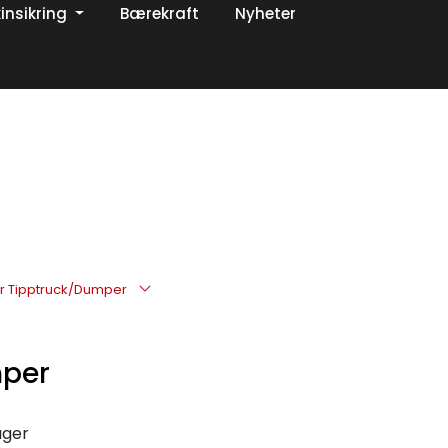
insikring
Bærekraft
Nyheter
0
Om oss
Favoritter
Logg inn
ter Tipptruck/Dumper
mper
ager