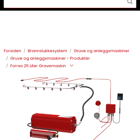
Skip to main content
Din ekspert på brann og sikkerhetsløsninger!
Brannslukkesystem
Brannvarsling
Forsiden
Brannslukkesystem
Gruve og anleggsmaskiner
Gruve og anleggsmaskiner - Produkter
Lysprodukter
Forrex 25 Liter Gravemaskin
Redningskammere
Maskinsikring
Bærekraft
Nyheter