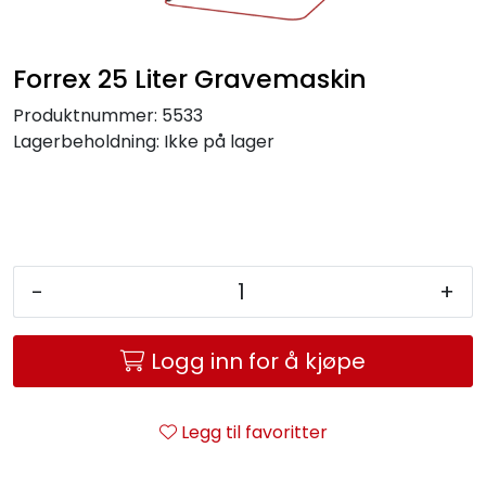
Service og support
Forrex 25 Liter Gravemaskin
Kontakt oss
Produktnummer:
5533
Lagerbeholdning:
Ikke på lager
-
+
Logg inn for å kjøpe
Legg til favoritter