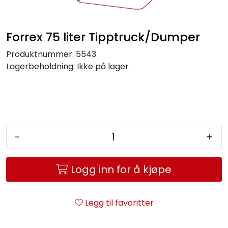
Service og support
Forrex 75 liter Tipptruck/Dumper
Kontakt oss
Produktnummer:
5543
Lagerbeholdning:
Ikke på lager
-
+
Logg inn for å kjøpe
Legg til favoritter