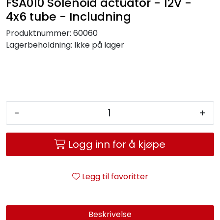
FSA010 Solenoid actuator - 12V -
Service og support
4x6 tube - Includning
Produktnummer:
60060
Kontakt oss
Lagerbeholdning:
Ikke på lager
-
+
Logg inn for å kjøpe
Legg til favoritter
Beskrivelse