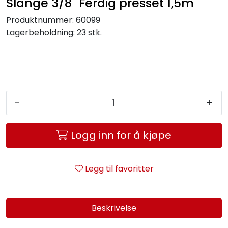
Slange 3/8" Ferdig presset 1,5m
Service og support
Produktnummer:
60099
Lagerbeholdning:
23 stk.
Kontakt oss
-
+
Logg inn for å kjøpe
Legg til favoritter
Beskrivelse