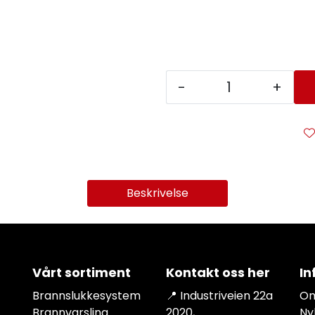
-
+
Beskrivelse
Vårt sortiment
Kontakt oss her
In
Brannslukkesystem
📍 Industriveien 22a
Om
Brannvarsling
2020,
Ny