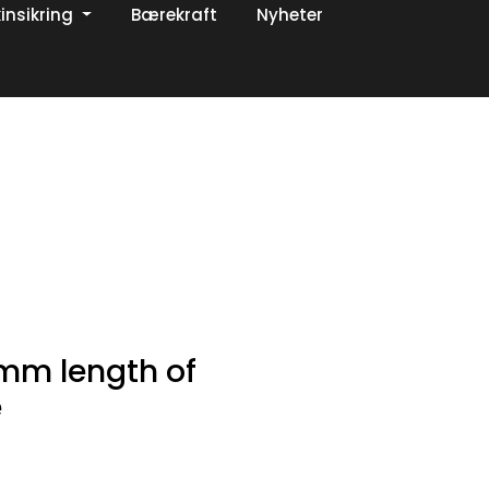
insikring
Bærekraft
Nyheter
0
Om oss
Favoritter
Logg inn
mm length of
e