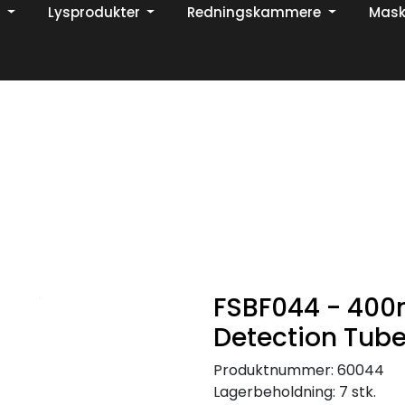
Lysprodukter
Redningskammere
Mask
Din ekspert på brann og sikkerhetsløsninger!
TikTok
FSBF044 - 400
Detection Tub
Produktnummer:
60044
Lagerbeholdning:
7 stk.