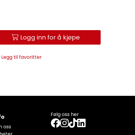
Logg inn for å kjøpe
Legg til favoritter
Følg oss her
fo
 oss
heter