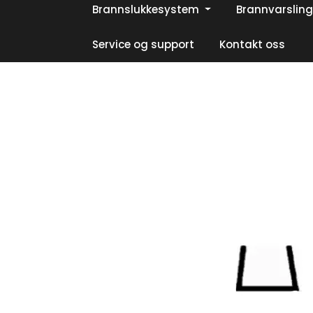
Skip to main content
Brannslukkesystem
Brannvarsling
|
|
|
Facebook
Instagram
LinkedIn
Service og support
Kontakt oss