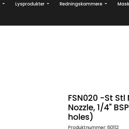
Lysprodukter
Redningskammere
Mask
Din ekspert på brann og sikkerhetsløsninger!
TikTok
FSN020 -St Stl
Nozzle, 1/4" BS
holes)
Produktnummer:
60112