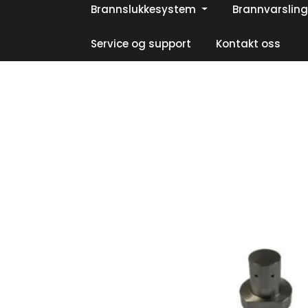
Skip to main content
Brannslukkesystem
Brannvarsling
|
|
|
Facebook
Instagram
LinkedIn
Service og support
Kontakt oss