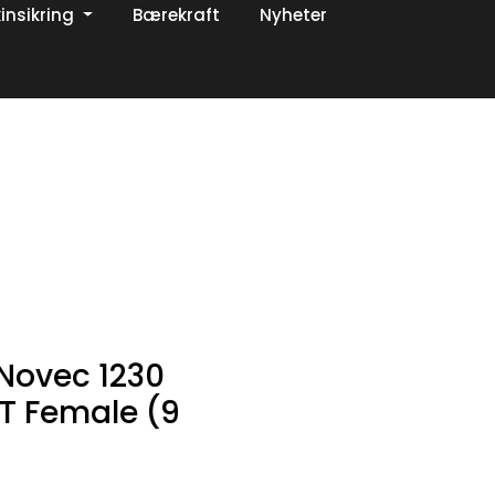
insikring
Bærekraft
Nyheter
0
Om oss
Favoritter
Logg inn
 Novec 1230
PT Female (9