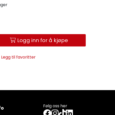
ager
Logg inn for å kjøpe
Legg til favoritter
Følg oss her
fo