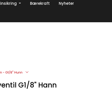
insikring
Bærekraft
Nyheter
0
Om oss
Favoritter
Logg inn
nn - G1/8" Hunn
ventil G1/8" Hann