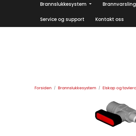
Skip to main content
Brannslukkesystem
Brannvarsling
|
|
|
Facebook
Instagram
LinkedIn
Service og support
Kontakt oss
Forsiden
Brannslukkesystem
Elskap og tavle