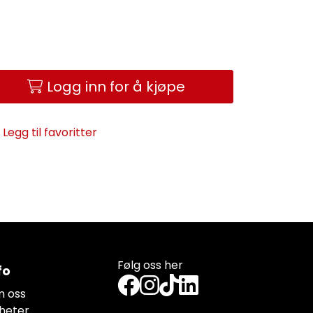
Logg inn for å kjøpe
Legg til favoritter
Følg oss her
fo
 oss
heter