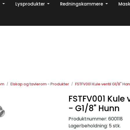
Lysprodukter
Redningskammere
Mask
Din ekspert på brann og sikkerhetsløsninger!
TikTok
rom
Elskap og tavlerom - Produkter
FSTFV001 Kule ventil G1/8" Ha
FSTFV001 Kule 
- G1/8" Hunn
Produktnummer:
600118
Lagerbeholdning:
5 stk.