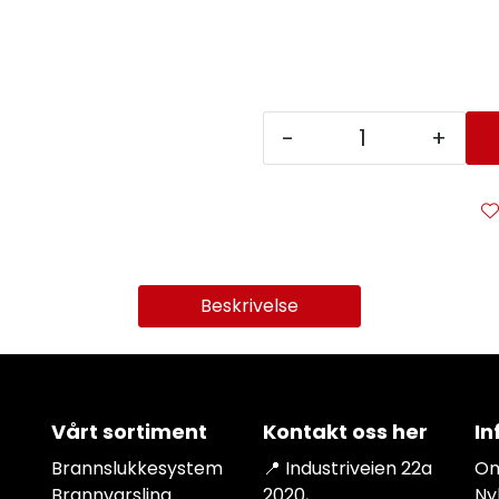
-
+
Beskrivelse
Vårt sortiment
Kontakt oss her
In
Brannslukkesystem
📍 Industriveien 22a
Om
Brannvarsling
2020,
Ny