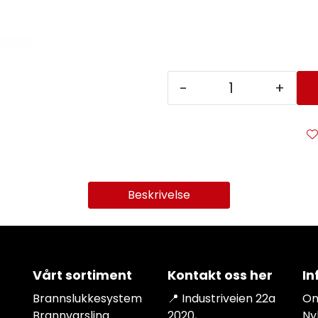
-
+
Beskrivelse
Vårt sortiment
Kontakt oss her
In
Brannslukkesystem
📍 Industriveien 22a
Om
Brannvarsling
2020,
Ny