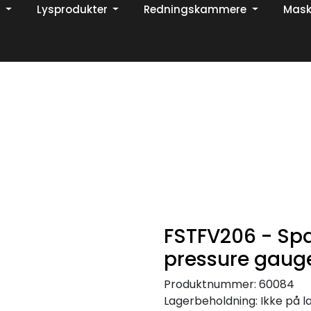
Lysprodukter
Redningskammere
Mask
Din ekspert på brann og sikkerhetsløsninger!
TikTok
FSTFV206 - Spa
pressure gaug
Produktnummer:
60084
Lagerbeholdning:
Ikke på l