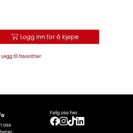
Logg inn for å kjøpe
Legg til favoritter
Følg oss her
fo
 oss
heter