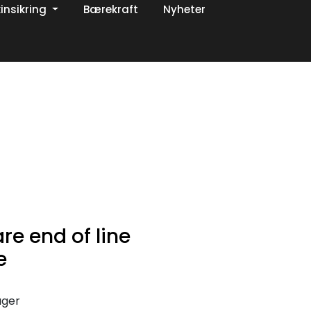
insikring
Bærekraft
Nyheter
0
Om oss
Favoritter
Logg inn
re end of line
e
ager