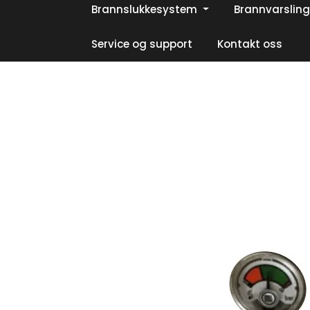
Skip to main content
Brannslukkesystem
Brannvarsling
|
|
|
Facebook
Instagram
LinkedIn
Service og support
Kontakt oss