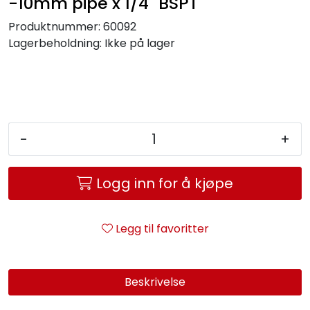
-10mm pipe x 1/4" BSPT
Service og support
Produktnummer:
60092
Lagerbeholdning:
Ikke på lager
Kontakt oss
-
+
Logg inn for å kjøpe
Legg til favoritter
Beskrivelse