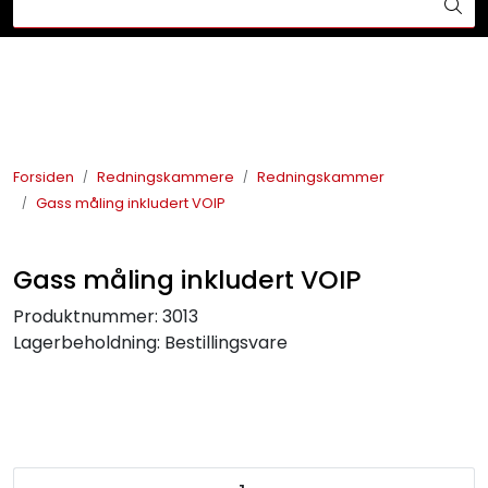
Skip to main content
Din ekspert på brann og sikkerhetsløsninger!
Brannslukkesystem
Brannvarsling
Forsiden
Redningskammere
Redningskammer
Gass måling inkludert VOIP
Lysprodukter
Redningskammere
Gass måling inkludert VOIP
Produktnummer:
3013
Maskinsikring
Lagerbeholdning:
Bestillingsvare
Bærekraft
Nyheter