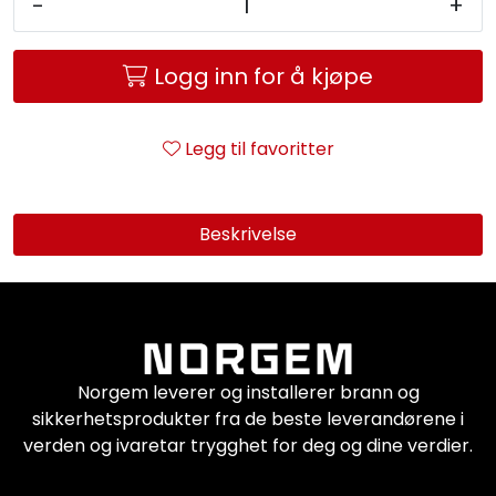
-
+
Service og support
Logg inn for å kjøpe
Kontakt oss
Legg til favoritter
Beskrivelse
Norgem leverer og installerer brann og
sikkerhetsprodukter fra de beste leverandørene i
verden og ivaretar trygghet for deg og dine verdier.