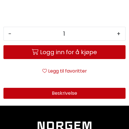
Service og support
Kontakt oss
-
+
Logg inn for å kjøpe
Legg til favoritter
Beskrivelse