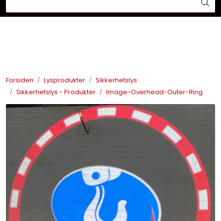
Skip to main content
Din ekspert på brann og sikkerhetsløsninger!
Brannslukkesystem
Brannvarsling
Forsiden
Lysprodukter
Sikkerhetslys
Sikkerhetslys - Produkter
Image-Overhead-Outer-Ring
Lysprodukter
Redningskammere
Maskinsikring
Bærekraft
Nyheter