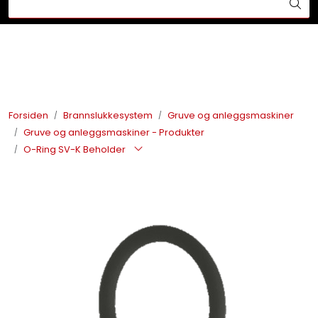
Skip to main content
Din ekspert på brann og sikkerhetsløsninger!
Brannslukkesystem
Brannvarsling
Forsiden
Brannslukkesystem
Gruve og anleggsmaskiner
Gruve og anleggsmaskiner - Produkter
Lysprodukter
O-Ring SV-K Beholder
Redningskammere
Maskinsikring
Bærekraft
Nyheter