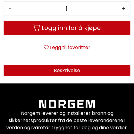
Service og support
-
+
Kontakt oss
Logg inn for å kjøpe
Legg til favoritter
Beskrivelse
Norgem leverer og installerer brann og
sikkerhetsprodukter fra de beste leverandørene i
verden og ivaretar trygghet for deg og dine verdier.