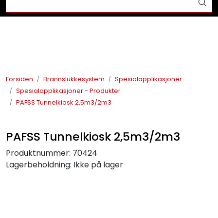
Skip to main content
Din ekspert på brann og sikkerhetsløsninger!
Brannslukkesystem
Brannvarsling
Forsiden
Brannslukkesystem
Spesialapplikasjoner
Spesialapplikasjoner - Produkter
Lysprodukter
PAFSS Tunnelkiosk 2,5m3/2m3
Redningskammere
PAFSS Tunnelkiosk 2,5m3/2m3
Maskinsikring
Produktnummer:
70424
Lagerbeholdning:
Ikke på lager
Bærekraft
Nyheter