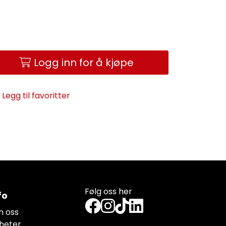
Logg inn for å kjøpe
Legg til favoritter
Følg oss her
fo
 oss
heter