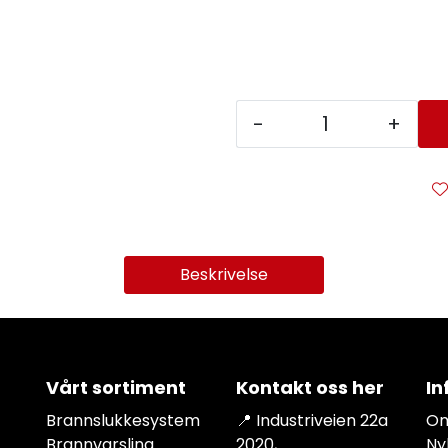
-
+
Beskrivelse
Vårt sortiment
Kontakt oss her
In
Brannslukkesystem
📍 Industriveien 22a
Om
Brannvarsling
2020,
Ny