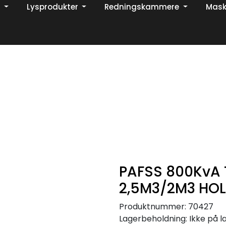
Lysprodukter
Redningskammere
Mask
Din ekspert på brann og sikkerhetsløsninger!
TikTok
PAFSS 800KvA 
2,5M3/2M3 HOL
Produktnummer:
70427
Lagerbeholdning:
Ikke på l