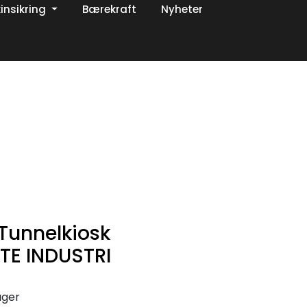
insikring
Bærekraft
Nyheter
0
Om oss
Favoritter
Logg inn
Tunnelkiosk
TE INDUSTRI
ager