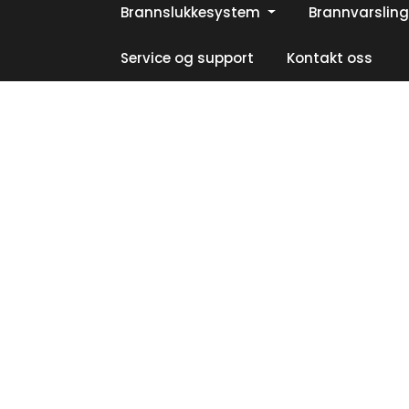
Skip to main content
Brannslukkesystem
Brannvarsling
|
|
|
Facebook
Instagram
LinkedIn
Service og support
Kontakt oss