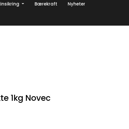
insikring
Bærekraft
Nyheter
0
Om oss
Favoritter
Logg inn
te 1kg Novec