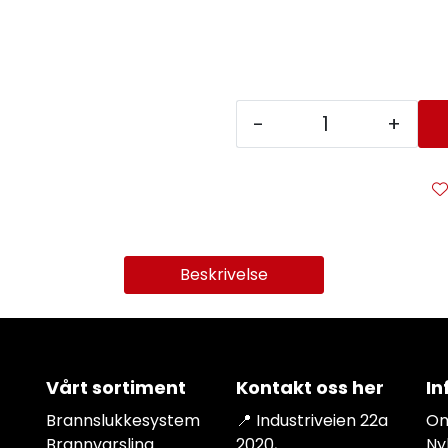
-
+
Beskrivelse
Vårt sortiment
Kontakt oss her
In
Brannslukkesystem
📍 Industriveien 22a
Om
Brannvarsling
2020,
Ny