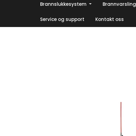
Skip to main content
Brannslukkesystem
Brannvarsling
|
|
|
Facebook
Instagram
LinkedIn
Service og support
Kontakt oss