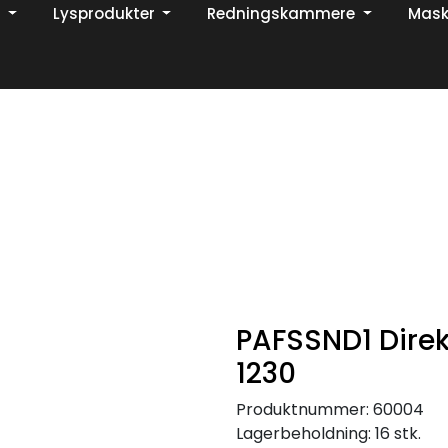
Lysprodukter
Redningskammere
Mask
Din ekspert på brann og sikkerhetsløsninger!
TikTok
PAFSSND1 Direk
1230
Produktnummer:
60004
Lagerbeholdning:
16 stk.