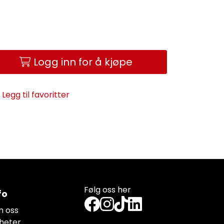
Logg inn for å kjøpe
Legg til favoritter
Følg oss her
fo
 oss
heter