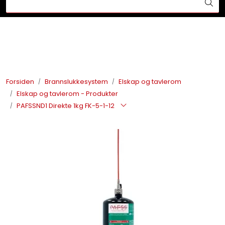
Skip to main content
Din ekspert på brann og sikkerhetsløsninger!
Brannslukkesystem
Brannvarsling
Forsiden
Brannslukkesystem
Elskap og tavlerom
Elskap og tavlerom - Produkter
Lysprodukter
PAFSSND1 Direkte 1kg FK-5-1-12
Redningskammere
Maskinsikring
Bærekraft
Nyheter