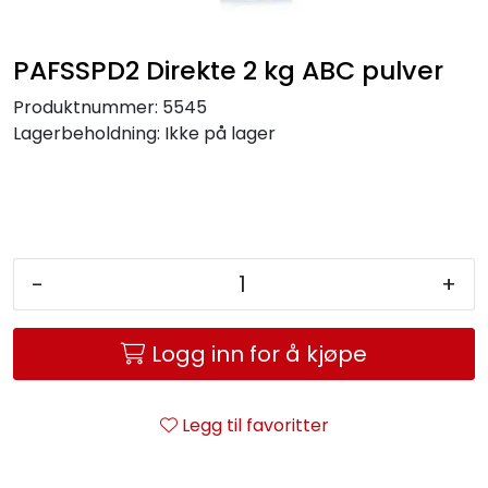
Service og support
PAFSSPD2 Direkte 2 kg ABC pulver
Kontakt oss
Produktnummer:
5545
Lagerbeholdning:
Ikke på lager
-
+
Logg inn for å kjøpe
Legg til favoritter