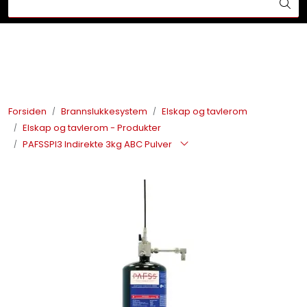
Skip to main content
Din ekspert på brann og sikkerhetsløsninger!
Brannslukkesystem
Brannvarsling
Forsiden
Brannslukkesystem
Elskap og tavlerom
Elskap og tavlerom - Produkter
Lysprodukter
PAFSSPI3 Indirekte 3kg ABC Pulver
Redningskammere
Maskinsikring
Bærekraft
Nyheter