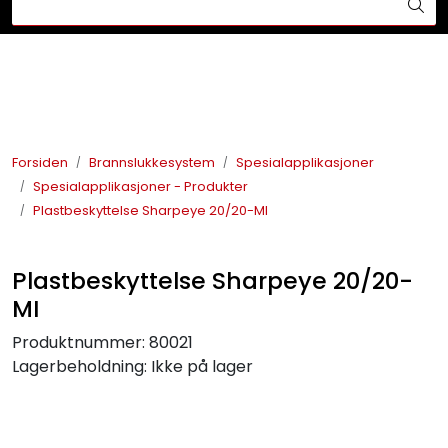
Skip to main content
Din ekspert på brann og sikkerhetsløsninger!
Brannslukkesystem
Brannvarsling
Forsiden
Brannslukkesystem
Spesialapplikasjoner
Spesialapplikasjoner - Produkter
Lysprodukter
Plastbeskyttelse Sharpeye 20/20-MI
Redningskammere
Plastbeskyttelse Sharpeye 20/20-
Maskinsikring
MI
Produktnummer:
80021
Bærekraft
Lagerbeholdning:
Ikke på lager
Nyheter