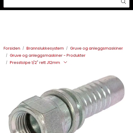
Skip to main content
Din ekspert på brann og sikkerhetsløsninger!
Brannslukkesystem
Brannvarsling
Forsiden
Brannslukkesystem
Gruve og anleggsmaskiner
Gruve og anleggsmaskiner - Produkter
Lysprodukter
Presstolpe 1/2" rett J12mm
Redningskammere
Maskinsikring
Bærekraft
Nyheter