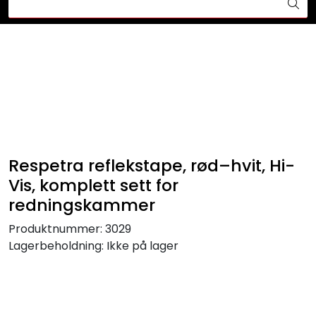
Skip to main content
Din ekspert på brann og sikkerhetsløsninger!
Brannslukkesystem
Brannvarsling
Lysprodukter
Respetra reflekstape, rød–hvit, Hi-
Redningskammere
Vis, komplett sett for
redningskammer
Maskinsikring
Produktnummer:
3029
Lagerbeholdning:
Ikke på lager
Bærekraft
Nyheter