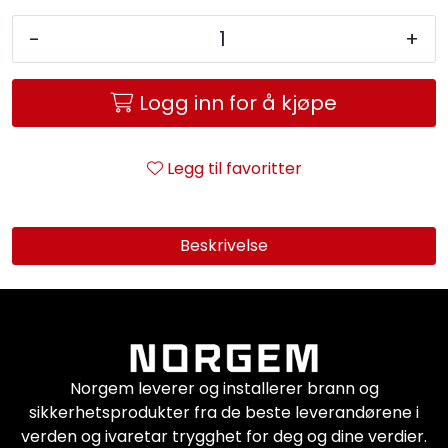
Service og support
-
+
Kontakt oss
Logg inn for å kjøpe
Legg til favoritter
Beskrivelse
Norgem leverer og installerer brann og
sikkerhetsprodukter fra de beste leverandørene i
verden og ivaretar trygghet for deg og dine verdier.