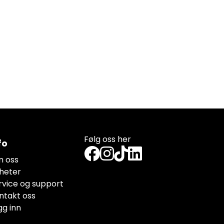
Følg oss her
fo
 oss
heter
rvice og support
ntakt oss
gg inn