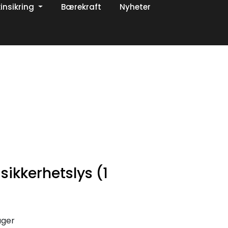
insikring
Bærekraft
Nyheter
0
Om oss
Favoritter
Logg inn
sikkerhetslys (1
ager