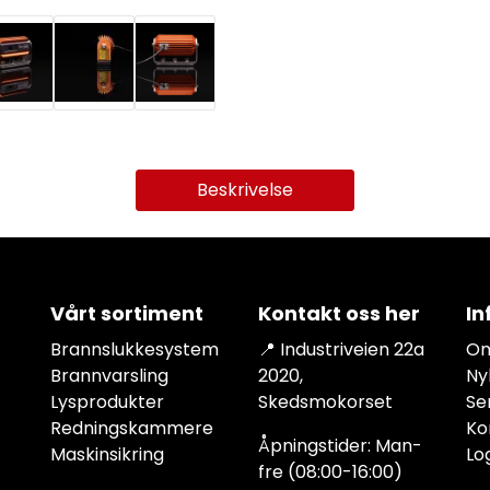
Beskrivelse
Vårt sortiment
Kontakt oss her
In
Brannslukkesystem
📍 Industriveien 22a
Om
Brannvarsling
2020,
Ny
Lysprodukter
Skedsmokorset
Se
Redningskammere
Ko
Åpningstider: Man-
Maskinsikring
Lo
fre (08:00-16:00)