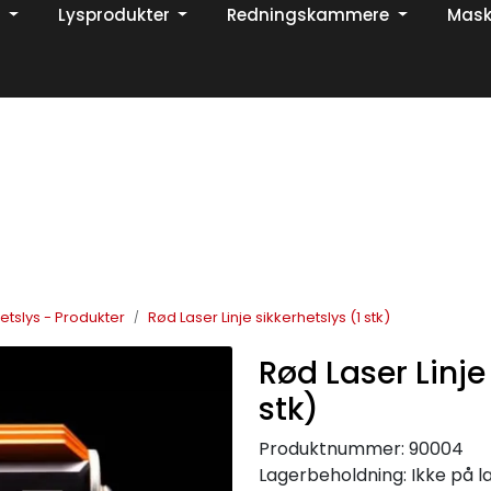
Lysprodukter
Redningskammere
Mask
Din ekspert på brann og sikkerhetsløsninger!
TikTok
etslys - Produkter
Rød Laser Linje sikkerhetslys (1 stk)
Rød Laser Linje 
stk)
Produktnummer:
90004
Lagerbeholdning:
Ikke på l