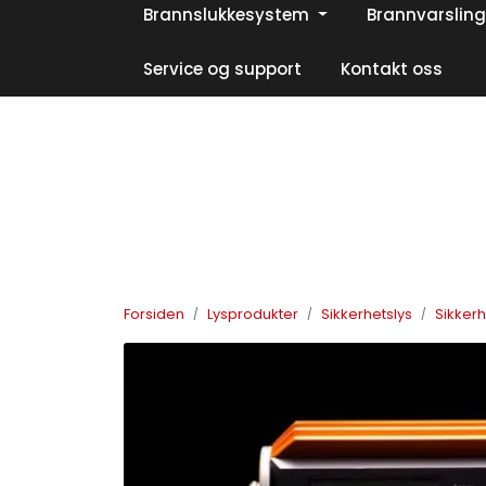
Skip to main content
Brannslukkesystem
Brannvarsling
|
|
|
Facebook
Instagram
LinkedIn
Service og support
Kontakt oss
Forsiden
Lysprodukter
Sikkerhetslys
Sikkerh