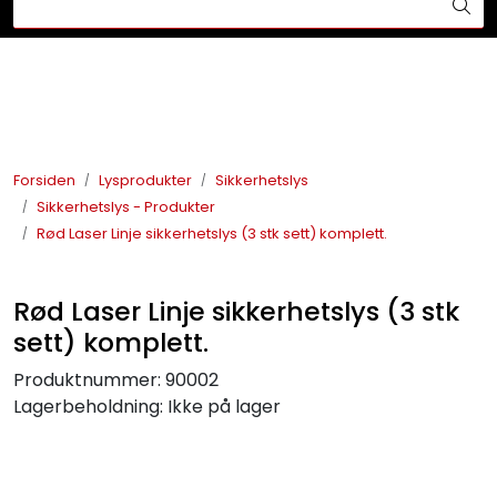
Skip to main content
Din ekspert på brann og sikkerhetsløsninger!
Brannslukkesystem
Brannvarsling
Forsiden
Lysprodukter
Sikkerhetslys
Sikkerhetslys - Produkter
Lysprodukter
Rød Laser Linje sikkerhetslys (3 stk sett) komplett.
Redningskammere
Rød Laser Linje sikkerhetslys (3 stk
Maskinsikring
sett) komplett.
Produktnummer:
90002
Bærekraft
Lagerbeholdning:
Ikke på lager
Nyheter