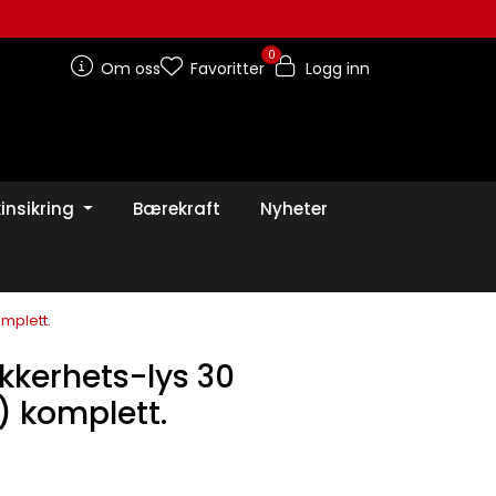
0
Om oss
Favoritter
Logg inn
insikring
Bærekraft
Nyheter
omplett.
ikkerhets-lys 30
t) komplett.