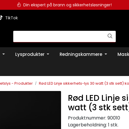
Din ekspert på brann og sikkerhetsløsninger!
TikTok
Lysprodukter
Redningskammere
Mask
etslys - Produkter
Rød LED Linje sikkerhets-lys 30 watt (3 stk sett) k
Rød LED Linje s
watt (3 stk set
Produktnummer:
90010
Lagerbeholdning:
1 stk.