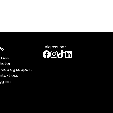
Følg oss her
fo
 oss
heter
rvice og support
ntakt oss
gg inn