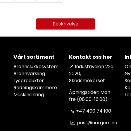
Beskrivelse
Vårt sortiment
Kontakt oss her
In
Brannslukkesystem
📍 Industriveien 22a
Om
Brannvarsling
2020,
Ny
Lysprodukter
Skedsmokorset
Se
Redningskammere
Ko
Åpningstider: Man-
Maskinsikring
Lo
fre (08:00-16:00)
📞
+47 400 74 100
✉️
post@norgem.no