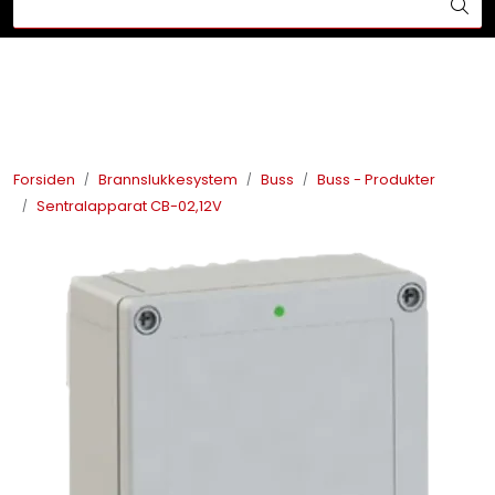
Skip to main content
Din ekspert på brann og sikkerhetsløsninger!
Brannslukkesystem
Brannvarsling
Forsiden
Brannslukkesystem
Buss
Buss - Produkter
Sentralapparat CB-02,12V
Lysprodukter
Redningskammere
Maskinsikring
Bærekraft
Nyheter