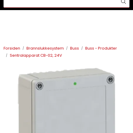
Skip to main content
Din ekspert på brann og sikkerhetsløsninger!
Brannslukkesystem
Brannvarsling
Forsiden
Brannslukkesystem
Buss
Buss - Produkter
Sentralapparat CB-02, 24V
Lysprodukter
Redningskammere
Maskinsikring
Bærekraft
Nyheter