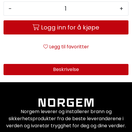
Service og support
-
+
Kontakt oss
Logg inn for å kjøpe
Legg til favoritter
Beskrivelse
Norgem leverer og installerer brann og
sikkerhetsprodukter fra de beste leverandørene i
verden og ivaretar trygghet for deg og dine verdier.