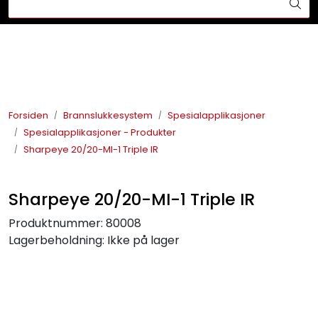
Skip to main content
Din ekspert på brann og sikkerhetsløsninger!
Brannslukkesystem
Brannvarsling
Forsiden
Brannslukkesystem
Spesialapplikasjoner
Spesialapplikasjoner - Produkter
Lysprodukter
Sharpeye 20/20-MI-1 Triple IR
Redningskammere
Sharpeye 20/20-MI-1 Triple IR
Maskinsikring
Produktnummer:
80008
Lagerbeholdning:
Ikke på lager
Bærekraft
Nyheter