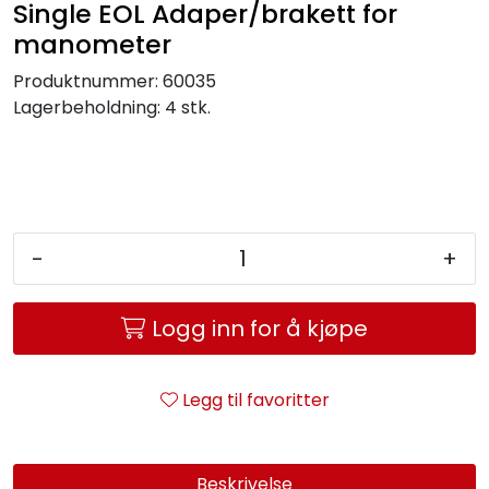
Single EOL Adaper/brakett for
Service og support
manometer
Produktnummer:
60035
Kontakt oss
Lagerbeholdning:
4 stk.
-
+
Logg inn for å kjøpe
Legg til favoritter
Beskrivelse