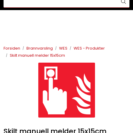
Skip to main content
Din ekspert på brann og sikkerhetsløsninger!
Brannslukkesystem
Brannvarsling
Forsiden
Brannvarsling
WES
WES - Produkter
Skilt manuell melder 15x15cm
Lysprodukter
Redningskammere
Maskinsikring
Bærekraft
Nyheter
Skilt manuell melder 15x15cm