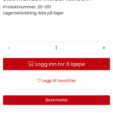
Service og support
Produktnummer:
20-051
Lagerbeholdning:
Ikke på lager
Kontakt oss
-
+
Logg inn for å kjøpe
Legg til favoritter
Beskrivelse