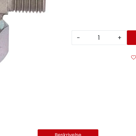
-
+
Beskrivelse