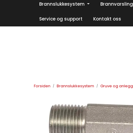
Skip to main content
Brannslukkesystem
Brannvarsling
|
|
|
Facebook
Instagram
LinkedIn
Service og support
Kontakt oss
Forsiden
Brannslukkesystem
Gruve og anleg