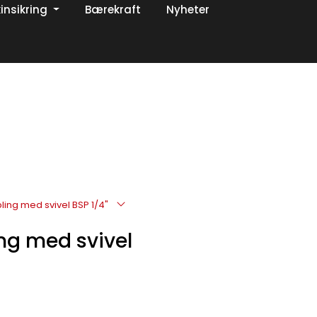
insikring
Bærekraft
Nyheter
0
Om oss
Favoritter
Logg inn
ling med svivel BSP 1/4"
ng med svivel