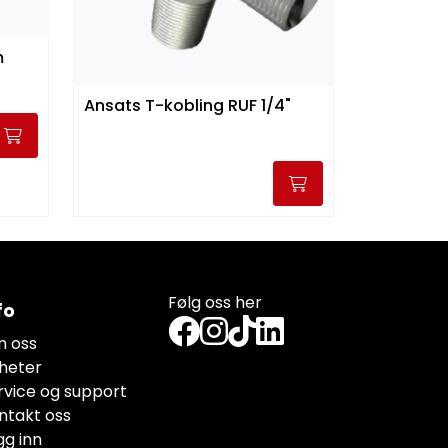
mm
Ansats T-kobling RUF 1/4"
Følg oss her
fo
 oss
heter
rvice og support
ntakt oss
gg inn