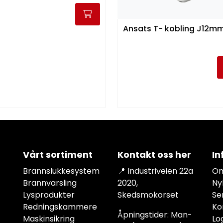
Ansats T- kobling J12
Vårt sortiment
Kontakt oss her
In
Brannslukkesystem
📍 Industriveien 22a
Om
Brannvarsling
2020,
Ny
Lysprodukter
Skedsmokorset
Se
Redningskammere
Ko
Åpningstider: Man-
Maskinsikring
Lo