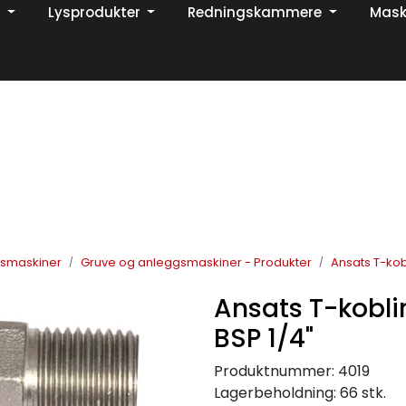
Lysprodukter
Redningskammere
Mask
Din ekspert på brann og sikkerhetsløsninger!
TikTok
gsmaskiner
Gruve og anleggsmaskiner - Produkter
Ansats T-kob
Ansats T-kobli
BSP 1/4"
Produktnummer:
4019
Lagerbeholdning:
66 stk.