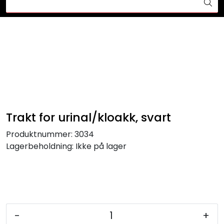
Skip to main content
Din ekspert på brann og sikkerhetsløsninger!
Brannslukkesystem
Brannvarsling
Lysprodukter
Trakt for urinal/kloakk, svart
Redningskammere
Produktnummer:
3034
Lagerbeholdning:
Ikke på lager
Maskinsikring
Bærekraft
Nyheter
-
+