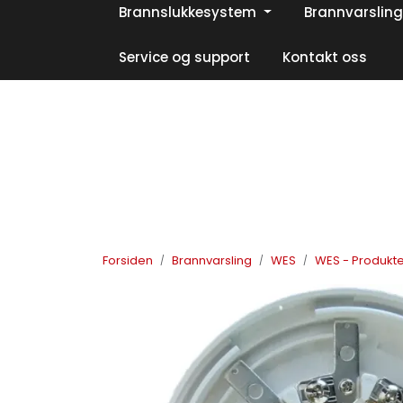
Skip to main content
Brannslukkesystem
Brannvarsling
|
|
|
Facebook
Instagram
LinkedIn
Service og support
Kontakt oss
Forsiden
Brannvarsling
WES
WES - Produkte