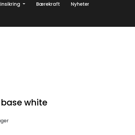
insikring
Bærekraft
Nyheter
0
Om oss
Favoritter
Logg inn
 base white
ager