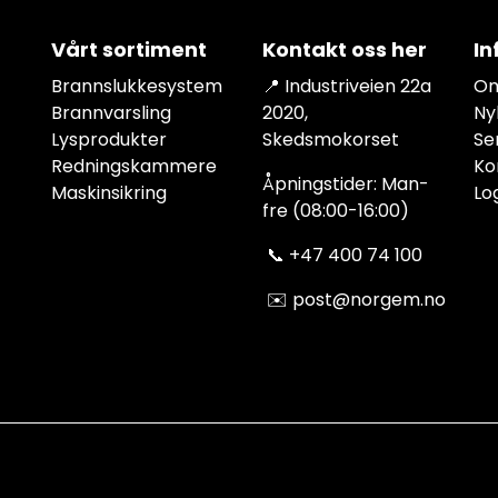
Vårt sortiment
Kontakt oss her
In
Brannslukkesystem
📍 Industriveien 22a
Om
Brannvarsling
2020,
Ny
Lysprodukter
Skedsmokorset
Se
Redningskammere
Ko
Åpningstider: Man-
Maskinsikring
Lo
fre (08:00-16:00)
📞
+47 400 74 100
✉️
post@norgem.no