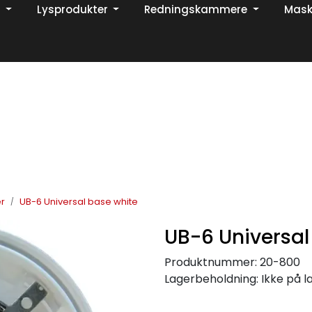
Lysprodukter
Redningskammere
Mask
Din ekspert på brann og sikkerhetsløsninger!
TikTok
r
UB-6 Universal base white
UB-6 Universal
Produktnummer:
20-800
Lagerbeholdning:
Ikke på l