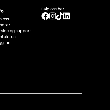
Følg oss her
fo
 oss
heter
rvice og support
ntakt oss
gg inn