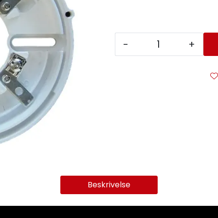
-
+
Beskrivelse