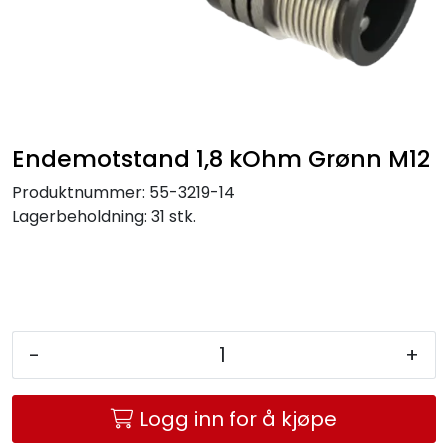
Service og support
Kontakt oss
Endemotstand 1,8 kOhm Grønn M12
Produktnummer:
55-3219-14
Lagerbeholdning:
31 stk.
-
+
Logg inn for å kjøpe