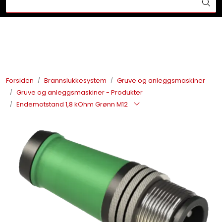
Skip to main content
Din ekspert på brann og sikkerhetsløsninger!
Brannslukkesystem
Brannvarsling
Forsiden
Brannslukkesystem
Gruve og anleggsmaskiner
Gruve og anleggsmaskiner - Produkter
Lysprodukter
Endemotstand 1,8 kOhm Grønn M12
Redningskammere
Maskinsikring
Bærekraft
Nyheter